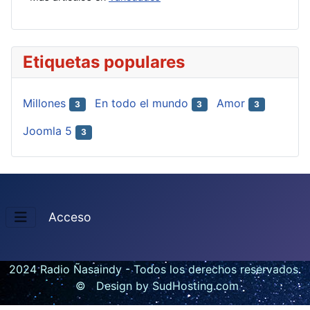
Etiquetas populares
Millones
En todo el mundo
Amor
3
3
3
Joomla 5
3
Acceso
2024 Radio Ñasaindy - Todos los derechos reservados
© Design by SudHosting.com