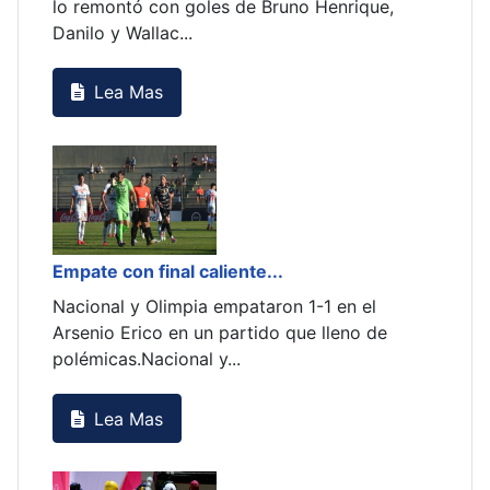
no Henrique,
visita de Trinidense en el estadio La Hue
en du...
Lea Mas
Libertad sigue frenado en...
 1-1 en el
Libertad empató sin goles ante Amelian
ue lleno de
la Fortaleza de Pykysyry y aunque sigue 
va perdien...
Lea Mas