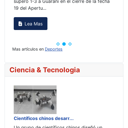
erre de la fecha
Mas artículos en
Deportes
Ciencia & Tecnologia
Científicos chinos desarr...
Cien
Un grupo de científicos chinos diseñó un
Un g