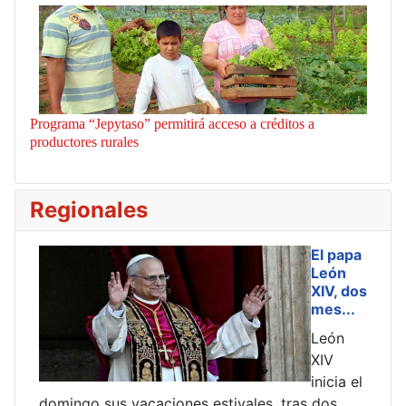
Programa “Jepytaso” permitirá acceso a créditos a
productores rurales
Regionales
end
El papa
León
ela
XIV, dos
mes...
...
León
XIV
nto
inicia el
 y
domingo sus vacaciones estivales, tras dos
es