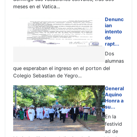
meses en el Vatica...
exi
r
Denunc
ian
lsa
intento
z...
de
rapt...
na
ión
Dos
alumnas
l
que esperaban el ingreso en el porton del
reu
Colegio Sebastian de Yegro...
de 
ece
General
 de
Aquino
ños
Honra a
su...
ña
En la
3
festivid
,
ad de