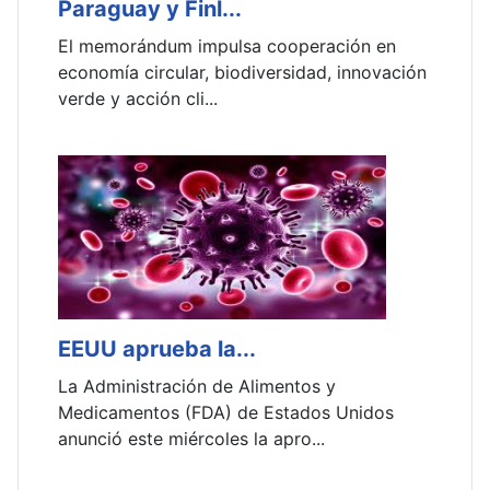
Paraguay y Finl...
G
El memorándum impulsa cooperación en
E
o
economía circular, biodiversidad, innovación
l
verde y acción cli...
i
EEUU aprueba la...
H
La Administración de Alimentos y
E
Medicamentos (FDA) de Estados Unidos
R
anunció este miércoles la apro...
c