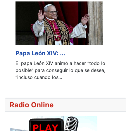
Papa León XIV: ...
C
El papa León XIV animó a hacer “todo lo
L
posible” para conseguir lo que se desea,
m
“incluso cuando los...
y
Radio Online