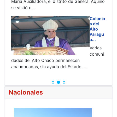
Maria Auxiliadora, el distrito de General Aquino
se vistió d...
de
Colonia
s del
fic
Alto
s
Paragu
a...
Varias
rn
comuni
dades del Alto Chaco permanecen
abandonadas, sin ayuda del Estado. ...
Nacionales