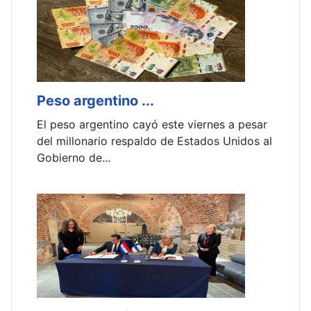
Peso argentino ...
V
El peso argentino cayó este viernes a pesar
L
del millonario respaldo de Estados Unidos al
f
Gobierno de...
v