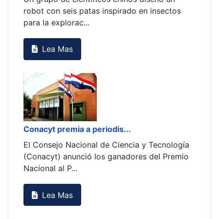
s
robot con seis patas inspirado en insectos
robo
para la explorac...
para
Lea Mas
Conacyt premia a periodis...
Cona
gía
El Consejo Nacional de Ciencia y Tecnología
El C
mio
(Conacyt) anunció los ganadores del Premio
(Con
Nacional al P...
Naci
Lea Mas