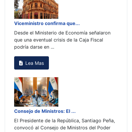
Viceministro confirma que...
La i
Desde el Ministerio de Economía señalaron
Teni
igue
que una eventual crisis de la Caja Fiscal
infl
podría darse en ...
el re
Lea Mas
Consejo de Ministros: El ...
y,
El Presidente de la República, Santiago Peña,
convocó al Consejo de Ministros del Poder