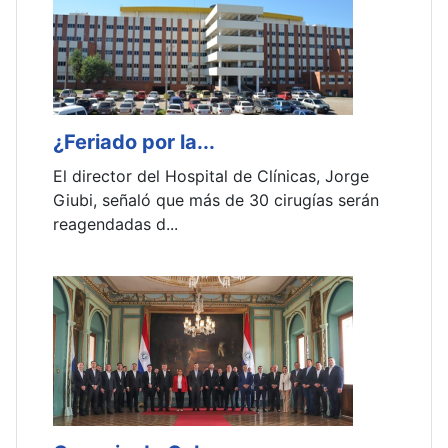
¿Feriado por la...
C
El director del Hospital de Clínicas, Jorge
A
Giubi, señaló que más de 30 cirugías serán
r
reagendadas d...
la