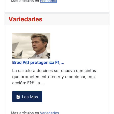
Mas artículos en
Economia
Variedades
Brad Pitt protagoniza F1,...
Brad
as
La cartelera de cines se renueva con cintas
La c
n
que prometen entretener y emocionar, con
que 
acción: F1® La ...
acci
Lea Mas
Mas artículos en
Variedades