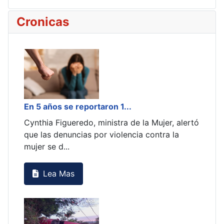
Cronicas
En 5 años se reportaron 1...
Madres co
Cynthia Figueredo, ministra de la Mujer, alertó
En la Esc
que las denuncias por violencia contra la
Alonso, u
mujer se d...
recibir el 
Lea Mas
Lea 