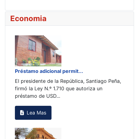
Economia
Préstamo adicional permit...
269.
zó
El presidente de la República, Santiago Peña,
De a
firmó la Ley N.º 1.710 que autoriza un
Esta
préstamo de USD...
trab
Lea Mas