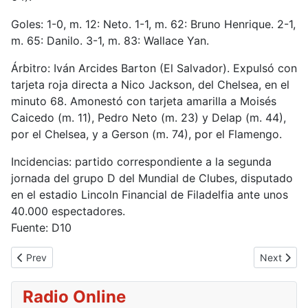
Goles: 1-0, m. 12: Neto. 1-1, m. 62: Bruno Henrique. 2-1,
m. 65: Danilo. 3-1, m. 83: Wallace Yan.
Árbitro: Iván Arcides Barton (El Salvador). Expulsó con
tarjeta roja directa a Nico Jackson, del Chelsea, en el
minuto 68. Amonestó con tarjeta amarilla a Moisés
Caicedo (m. 11), Pedro Neto (m. 23) y Delap (m. 44),
por el Chelsea, y a Gerson (m. 74), por el Flamengo.
Incidencias: partido correspondiente a la segunda
jornada del grupo D del Mundial de Clubes, disputado
en el estadio Lincoln Financial de Filadelfia ante unos
40.000 espectadores.
Fuente: D10
Previous article: Brasileños van por las semis del Mundial
Next articl
Prev
Next
Radio Online