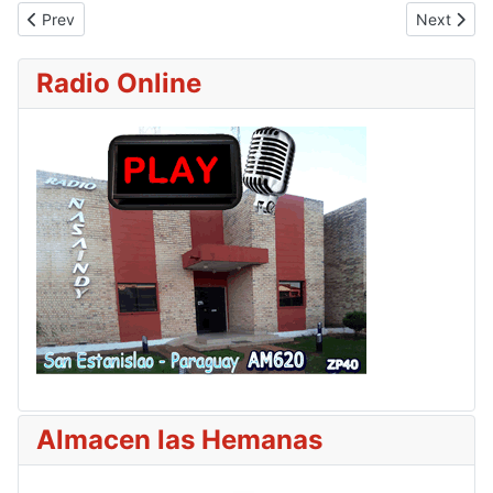
Previous article: Comisión especial de Diputados dará este lunes
Next artic
Prev
Next
Radio Online
Almacen las Hemanas